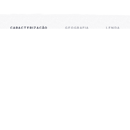
CARACTERIZAÇÃO
GEOGRAFIA
LENDA
Caracterização
O concelho de Torre de Moncorvo tem 8572 habitantes
distribuídos por 13 freguesias numa área de cerca de 532
km2.